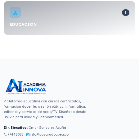
category
1
EDUCACION
Plataforma educativa con cursos certificados,
formación docente, gestión pública, informática,
editorial y servicios de radio/TV. Diseñada desde
Bolivia para Bolivia y Latinoamérica.
Dir. Ejecutivo:
Omar Gonzales Acuña
77448085
·
info@posgradoupea.bo
call
mail