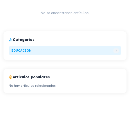
No se encontraron artículos.
category
Categorias
EDUCACION
1
whatshot
Articulos populares
No hay articulos relacionados.
Todas las categorías