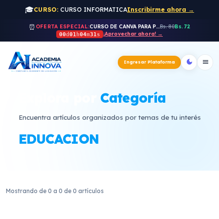
🎓
CURSO:
CURSO INFORMATICA
Inscribirme ahora →
⏰
OFERTA ESPECIAL:
CURSO DE CANVA PARA PROFESORES
Bs. 80
Bs. 72
¡Aprovechar ahora! →
00
d
01
h
04
m
31
s
dark_mode
menu
Ingresar Plataforma
Explora por
Categoría
Encuentra artículos organizados por temas de tu interés
EDUCACION
Artículos de EDUCACION
Mostrando de 0 a 0 de 0 artículos