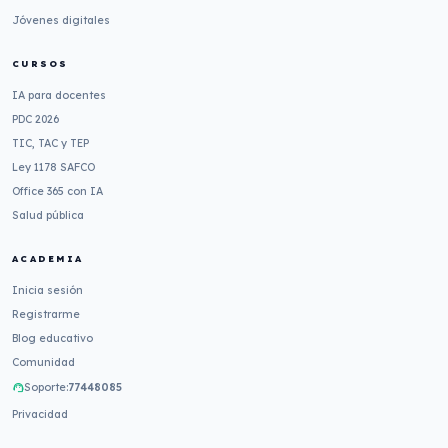
Jóvenes digitales
CURSOS
IA para docentes
PDC 2026
TIC, TAC y TEP
Ley 1178 SAFCO
Office 365 con IA
Salud pública
ACADEMIA
Inicia sesión
Registrarme
Blog educativo
Comunidad
Soporte:
77448085
support_agent
Privacidad