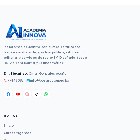
Plataforma educativa con cursos certificados,
formación docente, gestión pública, informática,
editorial y servicios de radio/TV. Diseñada desde
Bolivia para Bolivia y Latinoamérica.
Dir. Ejecutivo:
Omar Gonzales Acuña
77448085
·
info@posgradoupea.bo
call
mail
RUTAS
Inicio
Cursos vigentes