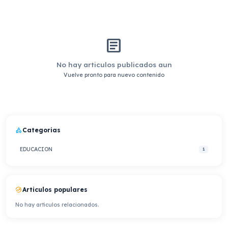
article
No hay articulos publicados aun
Vuelve pronto para nuevo contenido
category
Categorias
EDUCACION
1
whatshot
Articulos populares
No hay articulos relacionados.