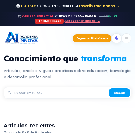
🎓
CURSO:
CURSO INFORMATICA
Inscribirme ahora →
⏰
OFERTA ESPECIAL:
CURSO DE CANVA PARA PROFESORES
Bs. 80
Bs. 72
¡Aprovechar ahora! →
01
d
06
h
11
m
44
s
dark_mode
menu
Ingresar Plataforma
Conocimiento que
transforma
Articulos, analisis y guias practicas sobre educacion, tecnologia
y desarrollo profesional.
search
Buscar
Articulos recientes
Mostrando 0 - 0 de 0 articulos